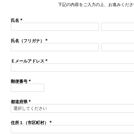
下記の内容をご入力の上、お進みくださ
氏名
(
必
須
)
氏名（フリガナ）
(
必
須
)
Ｅメールアドレス
(
必
須
)
郵便番号
(
必
須
)
都道府県
(
必
須
)
住所１（市区町村）
(
必