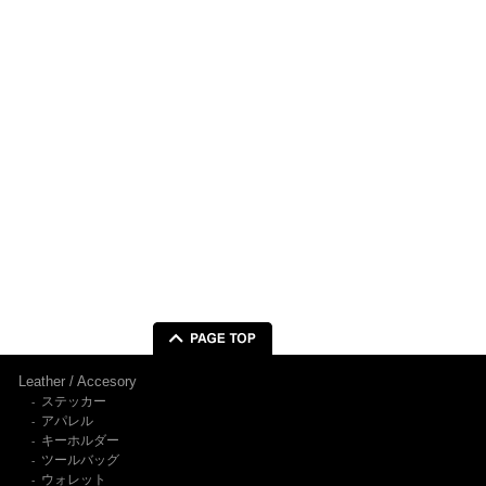
Leather / Accesory
ステッカー
-
アパレル
-
キーホルダー
-
ツールバッグ
-
ウォレット
-