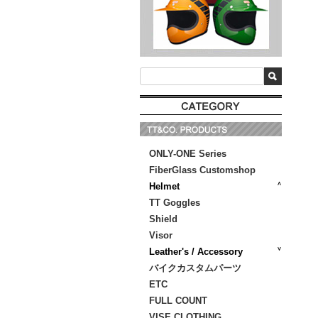
ONLY-ONE Series
FiberGlass Customshop
Helmet
TT Goggles
Shield
Visor
Leather's / Accessory
バイクカスタムパーツ
ETC
FULL COUNT
VISE CLOTHING