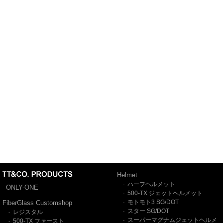
Helmet
ハーフヘルメット
-
ONLY-ONE
500-TX ジェットヘルメット
-
モトモト3 SG/DOT
FiberGlass Customshop
-
スター SG/DOT
レジスタル
-
-
スーパーマグナムジェットヘルメ
500-TX ファースト
-
-