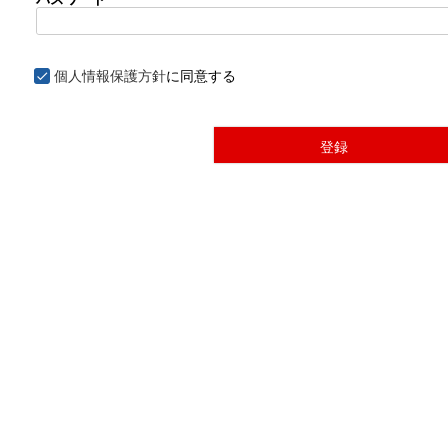
(
必
須
)
個人情報保護方針
に同意する
登録