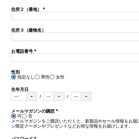
須
)
住所２（番地）
(
必
須
住所３（建物名）
)
お電話番号
(
必
須
性別
)
指定なし
男性
女性
生年月日
メールマガジンの購読
可
否
(
メールマガジンをご購読いただくと、新製品やセール情報をお届
必
ン限定クーポンやプレゼントなどお得な情報をお届けします。
須
)
パスワード