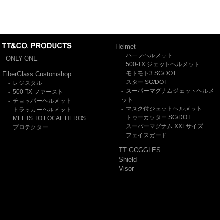
Helmet
ハーフヘルメット
-
ONLY-ONE
500-TX ジェットヘルメット
-
モトモト3 SG/DOT
FiberGlass Customshop
-
スター SG/DOT
レジスタル
-
-
スーパーマグナムジェットヘルメ
500-TX ファースト
-
-
ット
チョッパーヘルメット
-
マスク付ジェットヘルメット
トラッカーヘルメット
-
-
トゥーカッター SG/DOT
MEETS TO LOCAL HEROS
-
-
スーパーマグナム XXLサイズ
プロテクター
-
-
フェイスガード
-
TT GOGGLES
Shield
Visor