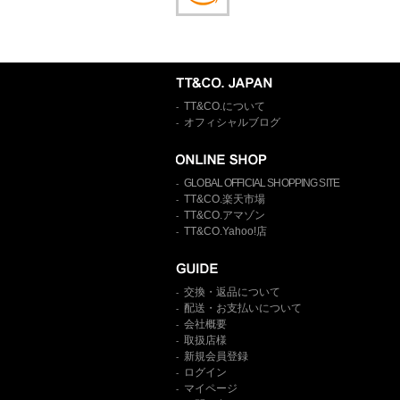
TT&CO.について
-
オフィシャルブログ
-
GLOBAL OFFICIAL SHOPPING SITE
-
TT&CO.楽天市場
-
TT&CO.アマゾン
-
TT&CO.Yahoo!店
-
交換・返品について
-
配送・お支払いについて
-
会社概要
-
取扱店様
-
新規会員登録
-
ログイン
-
マイページ
-