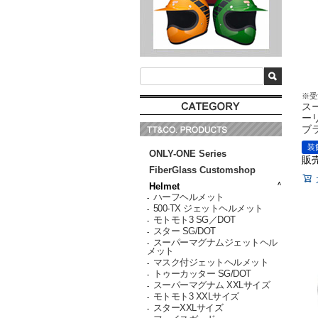
※受
ス
ー
ブ
装
ONLY-ONE Series
販
FiberGlass Customshop
Helmet
ハーフヘルメット
-
500-TX ジェットヘルメット
-
モトモト3 SG／DOT
-
スター SG/DOT
-
スーパーマグナムジェットヘル
-
メット
マスク付ジェットヘルメット
-
トゥーカッター SG/DOT
-
スーパーマグナム XXLサイズ
-
モトモト3 XXLサイズ
-
スターXXLサイズ
-