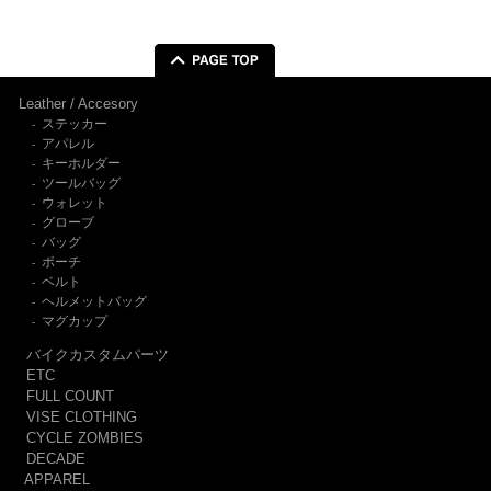
Leather / Accesory
ステッカー
-
アパレル
-
キーホルダー
-
ツールバッグ
-
ウォレット
-
グローブ
-
バッグ
-
ポーチ
-
ベルト
-
ヘルメットバッグ
-
マグカップ
-
バイクカスタムパーツ
ETC
FULL COUNT
VISE CLOTHING
CYCLE ZOMBIES
DECADE
APPAREL