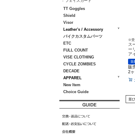
フェイスガード
-
TT Goggles
Shield
Visor
Leather's / Accessory
バイクカスタムパーツ
※受
ETC
ス
ー
FULL COUNT
ア
VISE CLOTHING
装
CYCLE ZOMBIES
販
DECADE
2
APPAREL
New Item
Choice Guide
並