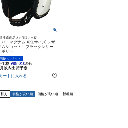
注生産商品 2ヶ月以内出荷
ーパーマグナム XXLサイズ レザ
リムショット ブラックレザー
イボリー
飾用ヘルメット
売価格
¥
98,010
税込
ヶ月以内出荷予定
カートに入れる
び替え
価格が安い順
価格が高い順
新着順