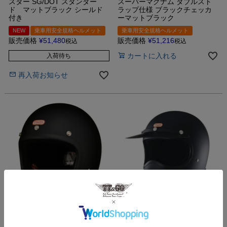
スター SG/DOT スタンダー
スーパーマグナム ダブルスト
ド マットブラック シールド
ラップ仕様 ブラックチェッカ
付き
ーマットブラック
NEW
乗車用安全規格ヘルメット
乗車用安全規格ヘルメット
販売価格
¥
51,480
販売価格
¥
51,216
税込
税込
カートに入れる
入荷待ち
再入荷お知らせ
スーパーマグナム ダブルスト
トゥーカッター SG/DOT スタ