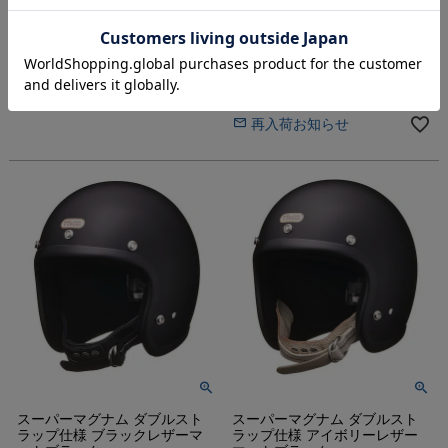
ラップ仕様 レッドチェッカー
ンダード 半ツヤブラック
マットブラック
乗車用安全規格ヘルメット
乗車用安全規格ヘルメット
販売価格
¥
38,830
税込
販売価格
¥
51,216
税込
入荷待ち
カートに入れる
再入荷お知らせ
スーパーマグナム ダブルスト
スーパーマグナム ダブルスト
ラップ仕様 ブラックレザーマ
ラップ仕様 アイボリーレザー