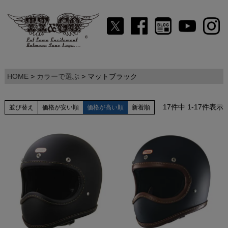
HOME
カラーで選ぶ
マットブラック
17
件中
1
-
17
件表示
並び替え
価格が安い順
価格が高い順
新着順