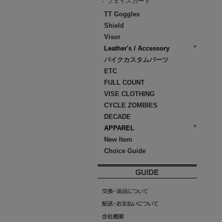
フェイスガード
-
TT Goggles
Shield
Visor
Leather's / Accessory
バイクカスタムパーツ
ETC
FULL COUNT
VISE CLOTHING
CYCLE ZOMBIES
DECADE
APPAREL
New Item
Choice Guide