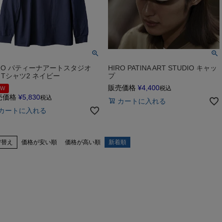
IRO パティーナアートスタジオ
HIRO PATINA ART STUDIO キャッ
S Tシャツ2 ネイビー
プ
販売価格
¥
4,400
税込
EW
売価格
¥
5,830
税込
カートに入れる
カートに入れる
び替え
価格が安い順
価格が高い順
新着順