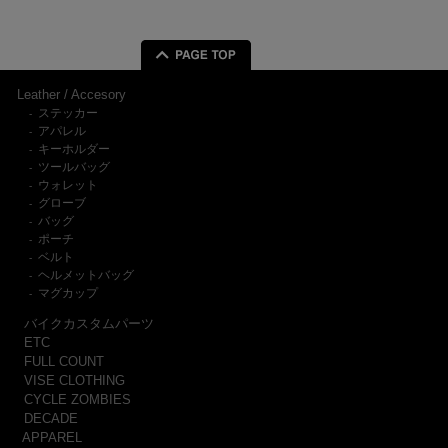
Leather / Accesory
ステッカー
-
アパレル
-
キーホルダー
-
ツールバッグ
-
ウォレット
-
グローブ
-
バッグ
-
ポーチ
-
ベルト
-
ヘルメットバッグ
-
マグカップ
-
バイクカスタムパーツ
ETC
FULL COUNT
VISE CLOTHING
CYCLE ZOMBIES
DECADE
APPAREL