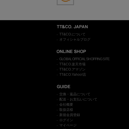
TT&CO.について
-
オフィシャルブログ
-
GLOBAL OFFICIAL SHOPPING SITE
-
TT&CO.楽天市場
-
TT&CO.アマゾン
-
TT&CO.Yahoo!店
-
交換・返品について
-
配送・お支払いについて
-
会社概要
-
取扱店様
-
新規会員登録
-
ログイン
-
マイページ
-