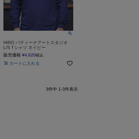
HIRO パティーナアートスタジオ
L/S Tシャツ ネイビー
販売価格
¥
4,620
税込
カートに入れる
3
件中
1
-
3
件表示