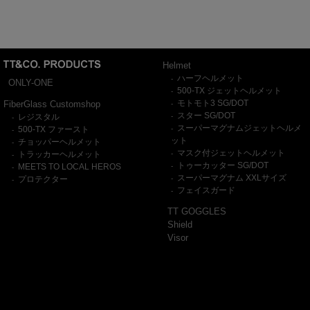
Helmet
ハーフヘルメット
-
ONLY-ONE
500-TX ジェットヘルメット
-
モトモト3 SG/DOT
FiberGlass Customshop
-
スター SG/DOT
レジスタル
-
-
スーパーマグナムジェットヘルメ
500-TX ファースト
-
-
ット
チョッパーヘルメット
-
マスク付ジェットヘルメット
トラッカーヘルメット
-
-
トゥーカッター SG/DOT
MEETS TO LOCAL HEROS
-
-
スーパーマグナム XXLサイズ
プロテクター
-
-
フェイスガード
-
TT GOGGLES
Shield
Visor