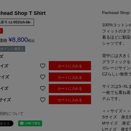
Panhead Shop T
head Shop T Shirt
品番号
cz-002tsh-bk-
100%コット
フィットのタフ
W
着るほどに馴染
¥
8,800
価格
税込
シャツです。
ポイント進呈 ]
背中には大きく
ズ
グラフィックを
サイズ
カートに入れる
ガレージサイン
CZらしい無骨
サイズ
カートに入れる
サイズはS~XL
サイズ
カートに入れる
一枚でも重ね着
テムです。
Lサイズ
カートに入れる
＜＜サイズ＞＞
特約について
Sサイズ 身丈6
Mサイズ 身丈
Lサイズ 身丈7