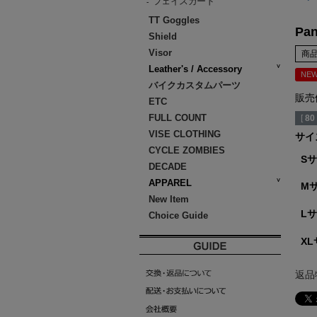
フェイスガード
-
TT Goggles
Pan
Shield
Visor
商
Leather's / Accessory
NE
バイクカスタムパーツ
販売
ETC
FULL COUNT
[
80
VISE CLOTHING
サイ
CYCLE ZOMBIES
S
DECADE
APPAREL
M
New Item
L
Choice Guide
X
返品