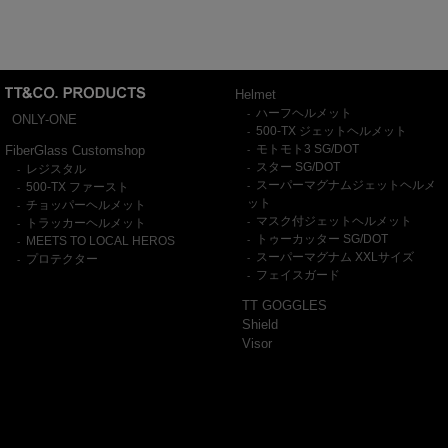
Helmet
ハーフヘルメット
-
ONLY-ONE
500-TX ジェットヘルメット
-
モトモト3 SG/DOT
FiberGlass Customshop
-
スター SG/DOT
レジスタル
-
-
スーパーマグナムジェットヘルメ
500-TX ファースト
-
-
ット
チョッパーヘルメット
-
マスク付ジェットヘルメット
トラッカーヘルメット
-
-
トゥーカッター SG/DOT
MEETS TO LOCAL HEROS
-
-
スーパーマグナム XXLサイズ
プロテクター
-
-
フェイスガード
-
TT GOGGLES
Shield
Visor