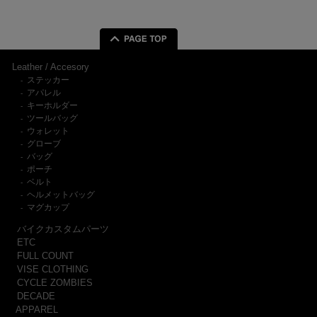
Leather / Accesory
ステッカー
-
アパレル
-
キーホルダー
-
ツールバッグ
-
ウォレット
-
グローブ
-
バッグ
-
ポーチ
-
ベルト
-
ヘルメットバッグ
-
マグカップ
-
バイクカスタムパーツ
ETC
FULL COUNT
VISE CLOTHING
CYCLE ZOMBIES
DECADE
APPAREL