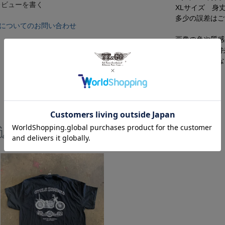
レビューを書く
XLサイズ 身丈
多少の誤差はご
についてのお問い合わせ
画像の色や質感
ておりますが 
等）により異な
近閲覧した商品