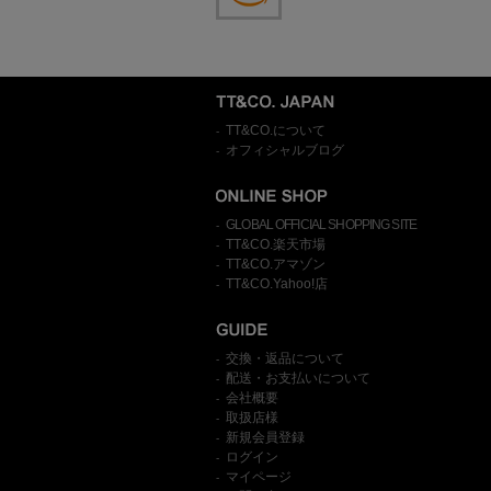
TT&CO.について
-
オフィシャルブログ
-
GLOBAL OFFICIAL SHOPPING SITE
-
TT&CO.楽天市場
-
TT&CO.アマゾン
-
TT&CO.Yahoo!店
-
交換・返品について
-
配送・お支払いについて
-
会社概要
-
取扱店様
-
新規会員登録
-
ログイン
-
マイページ
-