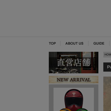
HOM
P