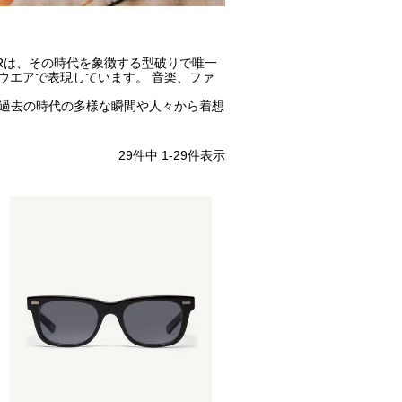
EARは、その時代を象徴する型破りで唯一
ウエアで表現しています。 音楽、ファ
い過去の時代の多様な瞬間や人々から着想
29
件中
1
-
29
件表示