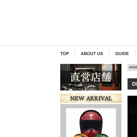
HOM
D