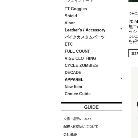
フェイスガード
-
TT Goggles
DE
Shield
20
Visor
無二
Leather's / Accessory
ッシ
DE
バイクカスタムパーツ
を得
ETC
FULL COUNT
並
VISE CLOTHING
CYCLE ZOMBIES
DECADE
APPAREL
New Item
Choice Guide