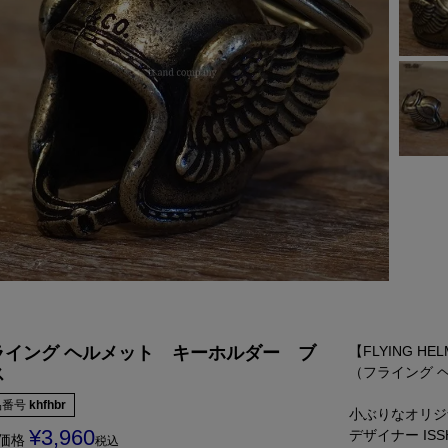
【FLYING HEL
ライング ヘルメット キーホルダー ブ
（フライング 
ス
品番号
khfhbr
小ぶりなオリジ
¥
3,960
デザイナー ISS
価格
税込