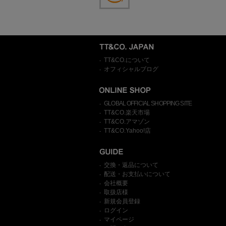
TT&CO.について
-
オフィシャルブログ
-
GLOBAL OFFICIAL SHOPPING SITE
-
TT&CO.楽天市場
-
TT&CO.アマゾン
-
TT&CO.Yahoo!店
-
交換・返品について
-
配送・お支払いについて
-
会社概要
-
取扱店様
-
新規会員登録
-
ログイン
-
マイページ
-