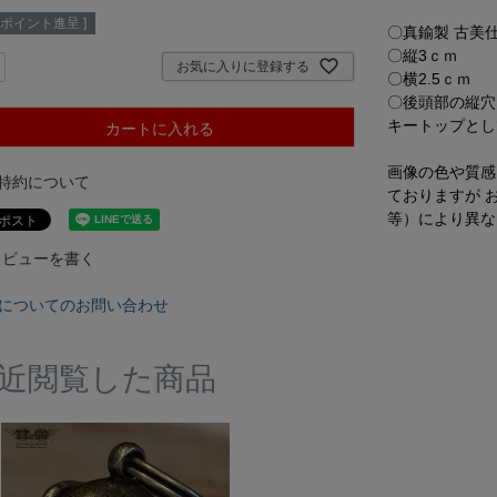
ポイント進呈 ]
〇真鍮製 古美
〇縦3ｃｍ
お気に入りに登録する
〇横2.5ｃｍ
〇後頭部の縦穴
キートップとし
カートに入れる
画像の色や質感
特約について
ておりますが 
等）により異な
レビューを書く
についてのお問い合わせ
近閲覧した商品