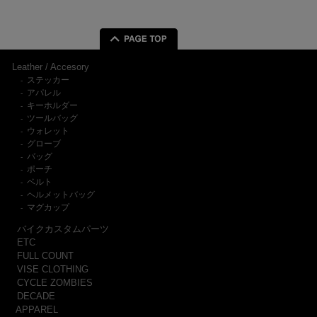
Leather / Accesory
ステッカー
-
アパレル
-
キーホルダー
-
ツールバッグ
-
ウォレット
-
グローブ
-
バッグ
-
ポーチ
-
ベルト
-
ヘルメットバッグ
-
マグカップ
-
バイクカスタムパーツ
ETC
FULL COUNT
VISE CLOTHING
CYCLE ZOMBIES
DECADE
APPAREL