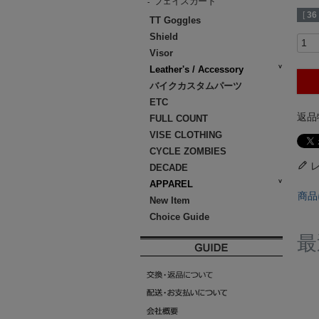
フェイスガード
-
[
36
TT Goggles
Shield
Visor
Leather's / Accessory
バイクカスタムパーツ
ETC
返品
FULL COUNT
VISE CLOTHING
CYCLE ZOMBIES
DECADE
APPAREL
商品
New Item
Choice Guide
最