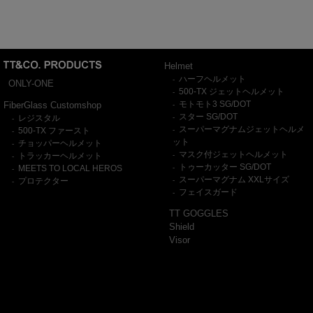
Helmet
ハーフヘルメット
-
ONLY-ONE
500-TX ジェットヘルメット
-
モトモト3 SG/DOT
FiberGlass Customshop
-
スター SG/DOT
レジスタル
-
-
スーパーマグナムジェットヘルメ
500-TX ファースト
-
-
ット
チョッパーヘルメット
-
マスク付ジェットヘルメット
トラッカーヘルメット
-
-
トゥーカッター SG/DOT
MEETS TO LOCAL HEROS
-
-
スーパーマグナム XXLサイズ
プロテクター
-
-
フェイスガード
-
TT GOGGLES
Shield
Visor