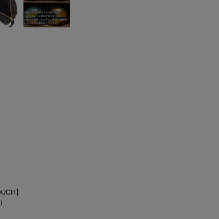
OUCH】
）