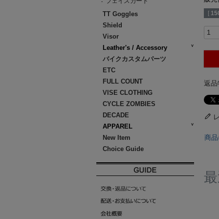
フェイスガード
-
[
15
TT Goggles
Shield
Visor
Leather's / Accessory
バイクカスタムパーツ
ETC
FULL COUNT
返品
VISE CLOTHING
CYCLE ZOMBIES
DECADE
APPAREL
商品
New Item
Choice Guide
最