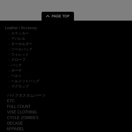
Leather / Accesory
ステッカー
-
アパレル
-
キーホルダー
-
ツールバッグ
-
ウォレット
-
グローブ
-
バッグ
-
ポーチ
-
ベルト
-
ヘルメットバッグ
-
マグカップ
-
バイクカスタムパーツ
ETC
FULL COUNT
VISE CLOTHING
CYCLE ZOMBIES
DECADE
APPAREL