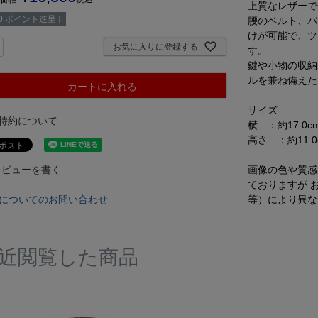
上質なレザーで
0
ポイント進呈 ]
腰のベルト、バ
けが可能で、ツ
お気に入りに登録する
す。
鍵や小物の収納
ルを兼ね備えた
カートに入れる
サイズ
特約について
横 ：約17.0c
高さ ：約11.0
画像の色や質感
レビューを書く
ておりますが 
等）により異な
についてのお問い合わせ
近閲覧した商品