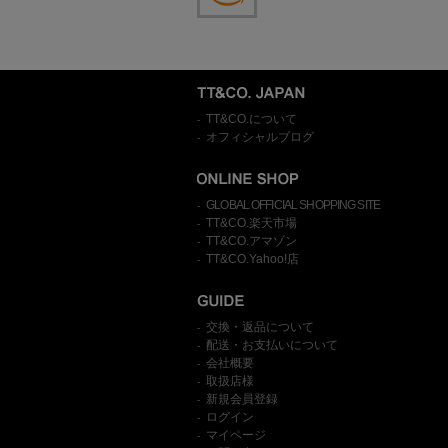
TT&CO.について
-
オフィシャルブログ
-
GLOBAL OFFICIAL SHOPPING SITE
-
TT&CO.楽天市場
-
TT&CO.アマゾン
-
TT&CO.Yahoo!店
-
交換・返品について
-
配送・お支払いについて
-
会社概要
-
取扱店様
-
新規会員登録
-
ログイン
-
マイページ
-