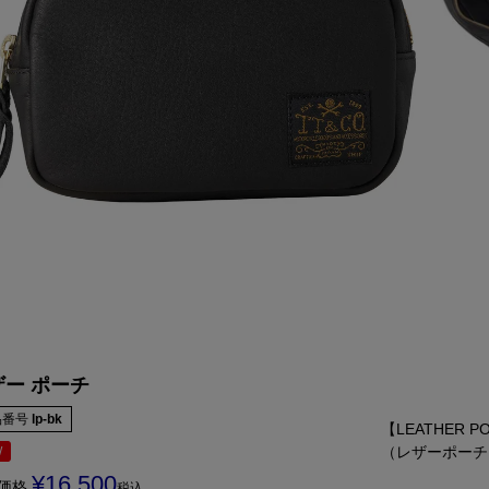
ザー ポーチ
品番号
lp-bk
【LEATHER P
（レザーポーチ
W
¥
16,500
価格
税込