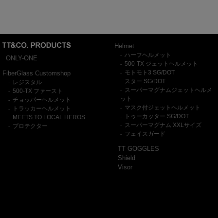
Helmet
ハーフヘルメット
-
ONLY-ONE
500-TX ジェットヘルメット
-
モトモト3 SG/DOT
FiberGlass Customshop
-
スター SG/DOT
レジスタル
-
-
スーパーマグナムジェットヘルメ
500-TX ファースト
-
-
ット
チョッパーヘルメット
-
マスク付ジェットヘルメット
トラッカーヘルメット
-
-
トゥーカッター SG/DOT
MEETS TO LOCAL HEROS
-
-
スーパーマグナム XXLサイズ
プロテクター
-
-
フェイスガード
-
TT GOGGLES
Shield
Visor