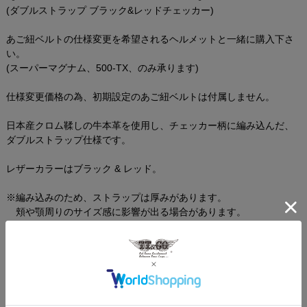
(ダブルストラップ ブラック&レッドチェッカー)
あご紐ベルトの仕様変更を希望されるヘルメットと一緒に購入下さ
い。
(スーパーマグナム、500-TX、のみ承ります)
仕様変更価格の為、初期設定のあご紐ベルトは付属しません。
日本産クロム鞣しの牛本革を使用し、チェッカー柄に編み込んだ、
ダブルストラップ仕様です。
レザーカラーはブラック & レッド。
※編み込みのため、ストラップは厚みがあります。
頬や顎周りのサイズ感に影響が出る場合があります。
予めご了承ください。
ダブルストラップのみの単品販売は行っておりません。
画像の色や質感はできる限り実物に近くなるように努めております
が お使いの環境（モニター、携帯の機種等）により異なる場合がご