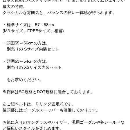
日本人体型にベストマッチさせた『たまご型』のスリムシェイプが
最大の特徴。
クラシカルな雰囲気と、バランスの良い一体感が得られます。
・標準サイズは、57～58cm
(M/Lサイズ、FREEサイズ、相当)
・頭囲55～56cmの方は、
別売りの Sサイズ内装セット
・頭囲53～54cmの方は、
別売りの XSサイズ内装セット
をお求めください。
※帽体はSG規格とDOT規格に適合しております。
あご紐ベルトは、Ｄリング固定式です。
後頭部にはゴーグルストッパーも装備しております。
お気に入りのサングラスやバイザー、汎用ゴーグルや各シールドな
ど幅広いスタイルを楽しめます。