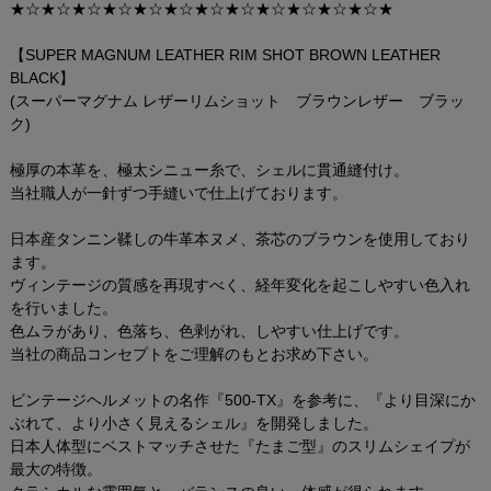
★☆★☆★☆★☆★☆★☆★☆★☆★☆★☆★☆★☆★
【SUPER MAGNUM LEATHER RIM SHOT BROWN LEATHER
BLACK】
(スーパーマグナム レザーリムショット ブラウンレザー ブラッ
ク)
極厚の本革を、極太シニュー糸で、シェルに貫通縫付け。
当社職人が一針ずつ手縫いで仕上げております。
日本産タンニン鞣しの牛革本ヌメ、茶芯のブラウンを使用しており
ます。
ヴィンテージの質感を再現すべく、経年変化を起こしやすい色入れ
を行いました。
色ムラがあり、色落ち、色剥がれ、しやすい仕上げです。
当社の商品コンセプトをご理解のもとお求め下さい。
ビンテージヘルメットの名作『500-TX』を参考に、『より目深にか
ぶれて、より小さく見えるシェル』を開発しました。
日本人体型にベストマッチさせた『たまご型』のスリムシェイプが
最大の特徴。