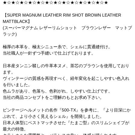
★☆★☆★☆★☆★☆★☆★☆★☆★☆★☆★☆★☆★
【SUPER MAGNUM LEATHER RIM SHOT BROWN LEATHER
MATTBLACK】
(スーパーマグナム レザーリムショット ブラウンレザー マットブ
ラック)
極厚の本革を、極太シニュー糸で、シェルに貫通縫付け。
当社職人が一針ずつ手縫いで仕上げております。
日本産タンニン鞣しの牛革本ヌメ、茶芯のブラウンを使用しており
ます。
ヴィンテージの質感を再現すべく、経年変化を起こしやすい色入れ
を行いました。
色ムラがあり、色落ち、色剥がれ、しやすい仕上げです。
当社の商品コンセプトをご理解のもとお求め下さい。
ビンテージヘルメットの名作『500-TX』を参考に、『より目深にか
ぶれて、より小さく見えるシェル』を開発しました。
日本人体型にベストマッチさせた『たまご型』のスリムシェイプが
最大の特徴。