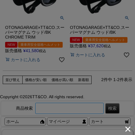
OTONAGARAGE×TT&CO.スー
OTONAGARAGE×TT&CO.スー
パーマグナム ウッド/BK
パーマグナム ウッド/BK
CHROME TRIM
NEW
乗車用安全規格ヘルメット
NEW
乗車用安全規格ヘルメット
販売価格
¥
37,620
税込
販売価格
¥
41,580
税込
カートに入れる
カートに入れる
2
件中
1
-
2
件表示
並び替え
価格が安い順
価格が高い順
新着順
Copyright ©
2026TT&CO. All rights reserved.
商品検索
ホーム
マイページ
カート