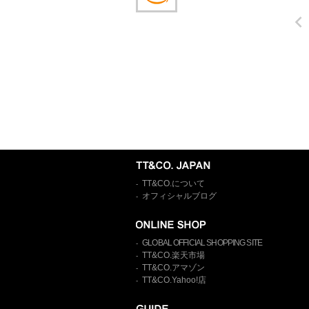
TT&CO.について
-
オフィシャルブログ
-
GLOBAL OFFICIAL SHOPPING SITE
-
TT&CO.楽天市場
-
TT&CO.アマゾン
-
TT&CO.Yahoo!店
-