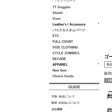
フェイスガード
-
TT Goggles
Shield
Visor
Leather's / Accessory
バイクカスタムパーツ
ETC
FULL COUNT
VISE CLOTHING
CYCLE ZOMBIES
ゴー
DECADE
商
APPAREL
New Item
販売
Choice Guide
[
15