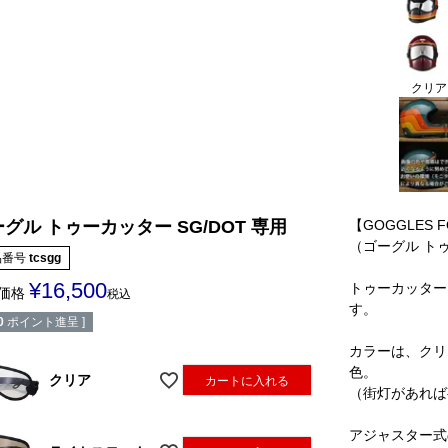
クリア
【GOGGLES F
グル トゥーカッター SG/DOT 専用
（ゴーグル トゥ
品番号
tcsgg
¥
16,500
トゥーカッター
価格
税込
す。
0
ポイント進呈 ]
カラーは、クリ
色。
クリア
カートに入れる
（街灯があれば
アジャスター式