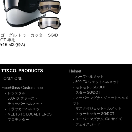
ゴーグル トゥーカッター SG/D
OT 専用
¥
16,500
(税込)
Helmet
ハーフヘルメット
-
ONLY-ONE
500-TX ジェットヘルメット
-
モトモト3 SG/DOT
FiberGlass Customshop
-
スター SG/DOT
レジスタル
-
-
スーパーマグナムジェットヘルメ
500-TX ファースト
-
-
ット
チョッパーヘルメット
-
マスク付ジェットヘルメット
トラッカーヘルメット
-
-
トゥーカッター SG/DOT
MEETS TO LOCAL HEROS
-
-
スーパーマグナム XXLサイズ
プロテクター
-
-
フェイスガード
-