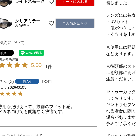
ライトスモーク
カートに入れる
備しました。
レンズには各表
クリアミラー
・UVカット
再入荷お知らせ
入荷待ち
・傷がつきにく
・くもりを止め
特約について
※使用には問題
などあります。
5.00
※後頭部のスト
1
ルを額部にあげ
注意ください。
3
非公開
購入者
稿日
2026/06/03
※トゥーカッタ
しております。
ギンギラセブン
専用なだけあって、抜群のフィット感。

れる場合は隙間
メガネつけても問題なく快適です。
場合があります
予めご了承くだ