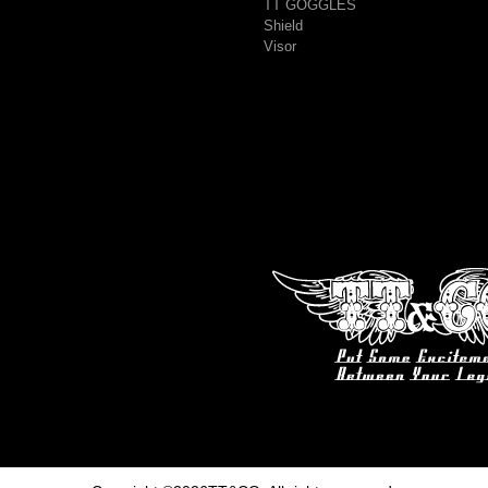
TT GOGGLES
Shield
Visor