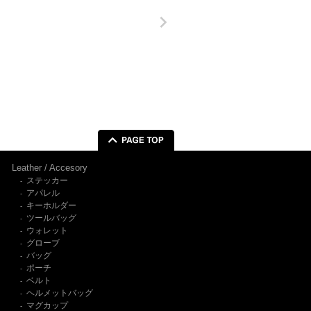
Leather / Accesory
ステッカー
-
アパレル
-
キーホルダー
-
ツールバッグ
-
ウォレット
-
グローブ
-
バッグ
-
ポーチ
-
ベルト
-
ヘルメットバッグ
-
マグカップ
-