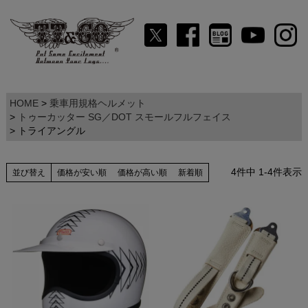
HOME
乗車用規格ヘルメット
トゥーカッター SG／DOT スモールフルフェイス
トライアングル
4
件中
1
-
4
件表示
並び替え
価格が安い順
価格が高い順
新着順