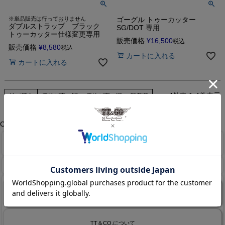
※単品販売は行っておりません
ゴーグル トゥーカッター
ダブルストラップ ブラック
SG/DOT 専用
トゥーカッター仕様変更専用
販売価格
¥
16,500
税込
販売価格
¥
8,580
税込
カートに入れる
カートに入れる
4
件中
1
-
4
件表示
並び替え
価格が安い順
価格が高い順
新着順
Copyright ©
2026TT&CO. All rights reserved.
商品検索
ホーム
マイページ
カート
TT＆CO.BRAND SITE
TT＆CO.について