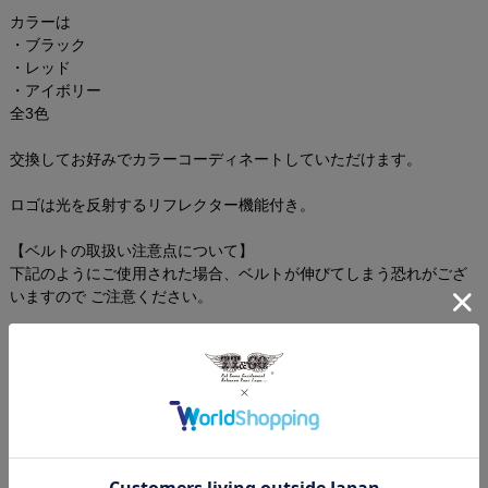
カラーは
・ブラック
・レッド
・アイボリー
全3色
交換してお好みでカラーコーディネートしていただけます。
ロゴは光を反射するリフレクター機能付き。
【ベルトの取扱い注意点について】
下記のようにご使用された場合、ベルトが伸びてしまう恐れがござ
いますので ご注意ください。
・ヘルメットに装着したままなど、テンションをかけ続けて保管
・屋外や直射日光などの環境下での保管
・洗濯乾燥機使用時、他の衣類と引っ張り合った場合
・過度に引っ張った場合
また、通常にご使用されていても経年劣化で伸びてしまう場合もご
ざいます。