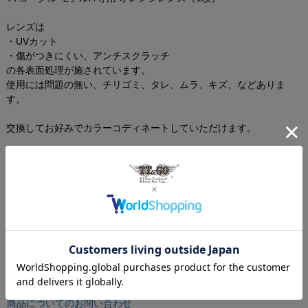
レンズは
・UVカット
・傷がつきにくい、アンチスクラッチ
の各表面処理が施されています。
使用には問題の無い、チリゴミ、タレ、ムラ、キズ、などありま
す。
交換してお好みでカラーコディネートしていただけます。
※保護フィルムを剥がしてからご使用下さい。
画像の色や質感はできる限り実物に近くなるように努めております
が お使いの環境（モニター、携帯の機種等）により異なる場合がご
ざいます。
レンズ交換方法はこちら
レビューを書く
商品についてのお問い合わせ