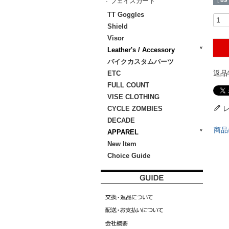
[
89
フェイスガード
-
TT Goggles
Shield
Visor
Leather's / Accessory
バイクカスタムパーツ
返品
ETC
FULL COUNT
VISE CLOTHING
CYCLE ZOMBIES
DECADE
商品
APPAREL
New Item
Choice Guide