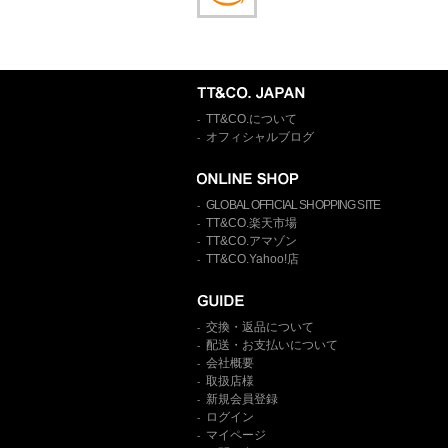
TT&CO.について
-
オフィシャルブログ
-
GLOBAL OFFICIAL SHOPPING SITE
-
TT&CO.楽天市場
-
TT&CO.アマゾン
-
TT&CO.Yahoo!店
-
交換・返品について
-
配送・お支払いについて
-
会社概要
-
取扱店様
-
新規会員登録
-
ログイン
-
マイページ
-