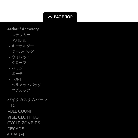
Leather / Accesory
ステッカー
-
アパレル
-
キーホルダー
-
ツールバッグ
-
ウォレット
-
グローブ
-
バッグ
-
ポーチ
-
ベルト
-
ヘルメットバッグ
-
マグカップ
-
バイクカスタムパーツ
ETC
FULL COUNT
VISE CLOTHING
CYCLE ZOMBIES
DECADE
APPAREL