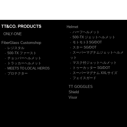
Helmet
ハーフヘルメット
-
ONLY-ONE
500-TX ジェットヘルメット
-
モトモト3 SG/DOT
FiberGlass Customshop
-
スター SG/DOT
レジスタル
-
-
スーパーマグナムジェットヘルメ
500-TX ファースト
-
-
ット
チョッパーヘルメット
-
マスク付ジェットヘルメット
トラッカーヘルメット
-
-
トゥーカッター SG/DOT
MEETS TO LOCAL HEROS
-
-
スーパーマグナム XXLサイズ
プロテクター
-
-
フェイスガード
-
TT GOGGLES
Shield
Visor