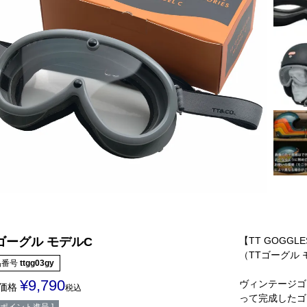
【TT GOGGLE
ゴーグル モデルC
（TTゴーグル
品番号
ttgg03gy
¥
9,790
ヴィンテージゴ
価格
税込
って完成したゴ