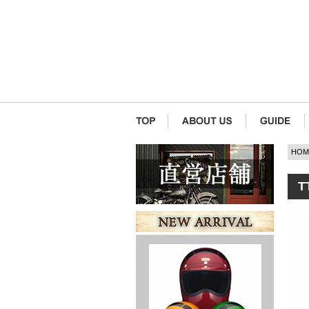
HOM
T