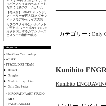
マンは60年代に生まれたチョ
ッパースタイルのヘルメット.
背景にはあのチームがいた
【再入荷】500-TX オレンジ、
アイボリーが再入荷.各グラフ
ィックモデルもサイズ充実
カブのスタイルはヘルメット
で変わる.ワーク感からおしゃ
れさを演出するカブシリーズ
カテゴリー :
Only 
とスターの相性の良さ
Categories
FiberGlass Customshop
WESCO
TT&CO. DIRT TEAM
Kunihito E
►
Helmet
►
Goggles
►
Made in Tokyo Line.
Kunihito ENGRA
▼
Only One Series
HIRO PATINA ART STUDIO
Mr. G
FALU CAROLEI
オンリーワンシリ