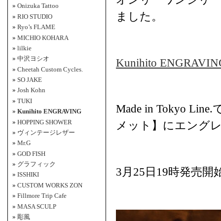
Onizuka Tattoo
ました。
RIO STUDIO
Ryo’s FLAME
MICHIO KOHARA
lilkie
中沢ヨシオ
Kunihito ENGRAVIN
Cheetah Custom Cycles.
SO JAKE
Josh Kohn
TUKI
Made in Toky
Kunihito ENGRAVING
HOPPING SHOWER
メット】にエング
ヴィンテージレザー
Mr.G
GOD FISH
グラフィック
3月25日19時発売
ISSHIKI
CUSTOM WORKS ZON
Fillmore Trip Cafe
MASA SCULP
彫風