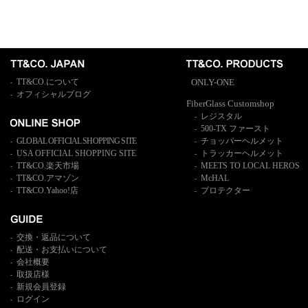
TT&CO.について
ONLY-ONE
-
オフィシャルブログ
-
FiberGlass Customshop
レジスタル
-
500-TX ファースト
-
GLOBAL OFFICIAL SHOPPING SITE
チョッパーヘルメット
-
-
USA OFFICIAL SHOPPING SITE
トラッカーヘルメット
-
-
TT&CO.楽天市場
MEETS TO LOCAL HEROS
-
-
TT&CO.アマゾン
McHAL
-
-
TT&CO.Yahoo!店
プロテクター
-
-
交換・返品について
-
配送・お支払いについて
-
会社概要
-
取扱店様
-
新規会員登録
-
ログイン
-