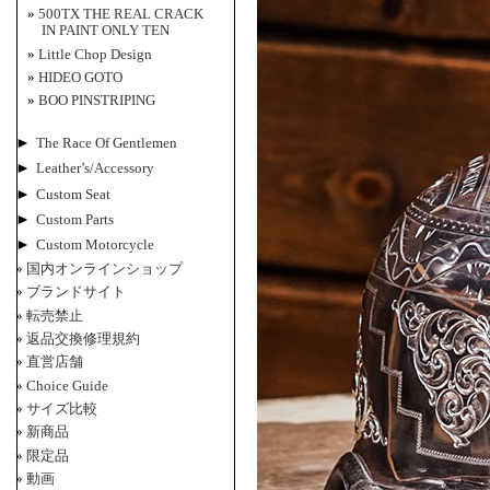
500TX THE REAL CRACK
IN PAINT ONLY TEN
Little Chop Design
HIDEO GOTO
BOO PINSTRIPING
►
The Race Of Gentlemen
►
Leather’s/Accessory
►
Custom Seat
►
Custom Parts
►
Custom Motorcycle
国内オンラインショップ
ブランドサイト
転売禁止
返品交換修理規約
直営店舗
Choice Guide
サイズ比較
新商品
限定品
動画