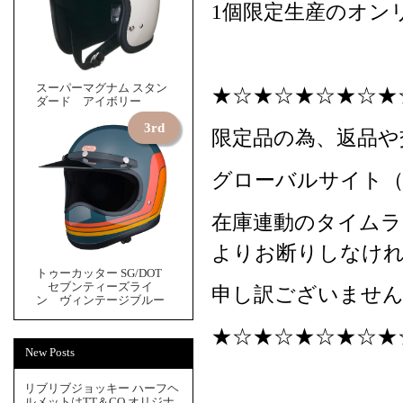
1個限定生産のオン
スーパーマグナム スタン
★☆★☆★☆★☆★
ダード アイボリー
限定品の為、返品や
グローバルサイト（
在庫連動のタイムラ
よりお断りしなけ
トゥーカッター SG/DOT
セブンティーズライ
申し訳ございません
ン ヴィンテージブルー
★☆★☆★☆★☆★
New Posts
リブリブジョッキー ハーフヘ
ルメットはTT＆CO.オリジナ