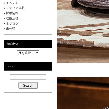
イベント
メディア掲載
採用情報
取扱店様
全ブログ
未分類
Archives
A
r
c
h
Search
i
v
e
s