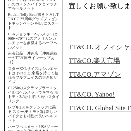
宜しくお願い致しま
ルのカスタムバイクとマッチ
するヘルメット
Rockin’Jelly Bean書き下ろしT
T＆CO.25周年グッズプレゼン
トキャンペーンを8/8にスター
ト
USAジョッキーヘルメットは1
960〜70年代のアメリカンカ
ルチャーを象徴するハーフヘ
TT&CO. オフィシ
ルメット
南海部品 沖縄店【沖縄県随
一のTT在庫ラインナップあ
TT&CO.楽天市場
り】
スターXXLサイズはシルエッ
TT&CO.アマゾン
トはそのまま,余裕を持って被
れるフルフェイスの大きめサ
イズ
CL250のスクランブラースタ
TT&CO. Yahoo!
イルはヘルメットでキマる.モ
トモト3の汎用性の高いスタイ
リング
TT&CO. Global Site Fo
レブル250をクラシックに乗
る.スター,モトモト3は新しい
バイクとも相性の良いヘルメ
ット
ハーフヘルメット USAジャー