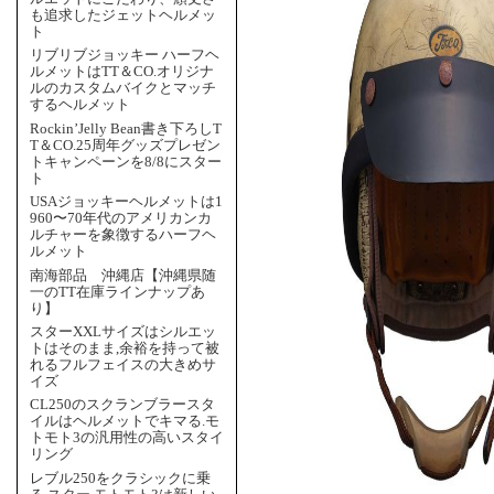
も追求したジェットヘルメッ
ト
リブリブジョッキー ハーフヘ
ルメットはTT＆CO.オリジナ
ルのカスタムバイクとマッチ
するヘルメット
Rockin’Jelly Bean書き下ろしT
T＆CO.25周年グッズプレゼン
トキャンペーンを8/8にスター
ト
USAジョッキーヘルメットは1
960〜70年代のアメリカンカ
ルチャーを象徴するハーフヘ
ルメット
南海部品 沖縄店【沖縄県随
一のTT在庫ラインナップあ
り】
スターXXLサイズはシルエッ
トはそのまま,余裕を持って被
れるフルフェイスの大きめサ
イズ
CL250のスクランブラースタ
イルはヘルメットでキマる.モ
トモト3の汎用性の高いスタイ
リング
レブル250をクラシックに乗