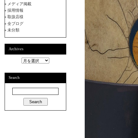
メディア掲載
採用情報
取扱店様
全ブログ
未分類
Archives
A
r
c
h
Search
i
v
e
s