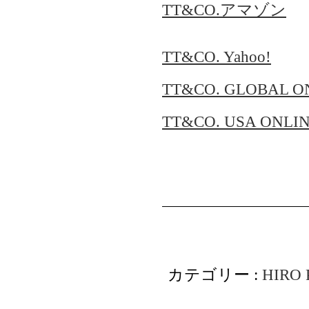
TT&CO.アマゾン
TT&CO. Yahoo!
TT&CO. GLOBAL O
TT&CO. USA ONLI
カテゴリー :
HIRO 