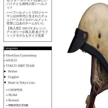
る.スター,モトモト3は新しい
バイクとも相性の良いヘルメ
ット
ハーフヘルメット USAジャー
マンは60年代に生まれたチョ
ッパースタイルのヘルメット.
背景にはあのチームがいた
【再入荷】500-TX オレンジ、
アイボリーが再入荷.各グラフ
ィックモデルもサイズ充実
Categories
FiberGlass Customshop
WESCO
TT&CO. DIRT TEAM
►
Helmet
►
Goggles
▼
Made in Tokyo Line.
CHOPPER
McHal
Resistal
PROTECTOR