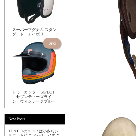
スーパーマグナム スタン
ダード アイボリー
トゥーカッター SG/DOT
セブンティーズライ
ン ヴィンテージブルー
New Posts
TT＆CO.の500TXは小さなシ
ルエットにこだわり、頑丈さ