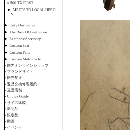
500-TX FIRST
►
MEETS TO LOCAL HERO
S
►
Only One Series
►
The Race Of Gentlemen
►
Leather’s/Accessory
►
Custom Seat
►
Custom Parts
►
Custom Motorcycle
国内オンラインショップ
ブランドサイト
転売禁止
返品交換修理規約
直営店舗
Choice Guide
サイズ比較
新商品
限定品
動画
イベント