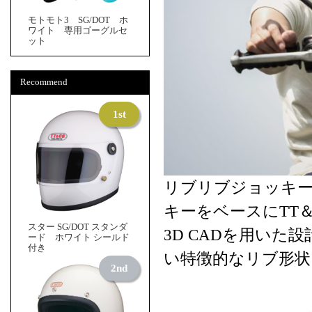
モトモト3 SG/DOT ホ
ワイト 専用ゴーグルセ
ット
Recommend
リブリブジョッキー
キーをベースにTT
スター SG/DOT スタンダ
3D CADを用い
ード ホワイト シールド
付き
い特徴的なリブ形状