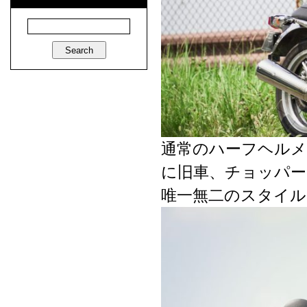
v
e
s
通常のハーフヘル
に旧車、チョッパー
唯一無二のスタイ