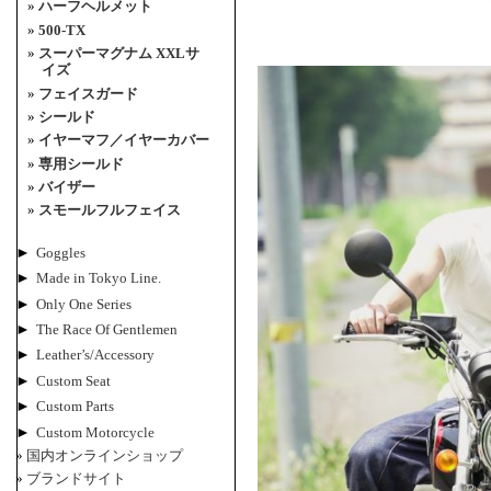
ハーフヘルメット
500-TX
スーパーマグナム XXLサ
イズ
フェイスガード
シールド
イヤーマフ／イヤーカバー
専用シールド
バイザー
スモールフルフェイス
►
Goggles
►
Made in Tokyo Line.
►
Only One Series
►
The Race Of Gentlemen
►
Leather’s/Accessory
►
Custom Seat
►
Custom Parts
►
Custom Motorcycle
国内オンラインショップ
ブランドサイト