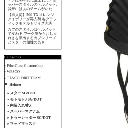
マンは60年代に生まれたチョ
ッパースタイルのヘルメット.
背景にはあのチームがいた
【再入荷】500-TX オレンジ、
アイボリーが再入荷.各グラフ
ィックモデルもサイズ充実
カブのスタイルはヘルメット
で変わる.ワーク感からおしゃ
れさを演出するカブシリーズ
とスターの相性の良さ
Categories
FiberGlass Customshop
WESCO
TT&CO. DIRT TEAM
▼
Helmet
スター SG/DOT
モトモト3 SG/DOT
内装入れ替え
スーパーマグナム
トゥーカッター SG/DOT
マッドマッスク