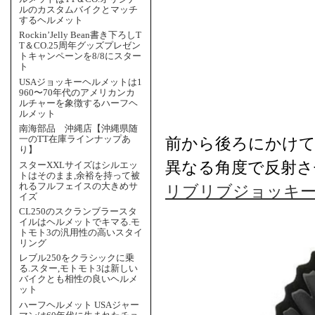
ルのカスタムバイクとマッチ
するヘルメット
Rockin’Jelly Bean書き下ろしT
T＆CO.25周年グッズプレゼン
トキャンペーンを8/8にスター
ト
USAジョッキーヘルメットは1
960〜70年代のアメリカンカ
ルチャーを象徴するハーフヘ
ルメット
南海部品 沖縄店【沖縄県随
一のTT在庫ラインナップあ
前から後ろにかけ
り】
異なる角度で反射さ
スターXXLサイズはシルエッ
トはそのまま,余裕を持って被
れるフルフェイスの大きめサ
リブリブジョッキ
イズ
CL250のスクランブラースタ
イルはヘルメットでキマる.モ
トモト3の汎用性の高いスタイ
リング
レブル250をクラシックに乗
る.スター,モトモト3は新しい
バイクとも相性の良いヘルメ
ット
ハーフヘルメット USAジャー