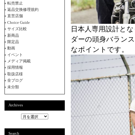
転売禁止
返品交換修理規約
直営店舗
Choice Guide
日本人専用設計とな
サイズ比較
新商品
ダーの頭身バランス
限定品
なポイントです。
動画
イベント
メディア掲載
採用情報
取扱店様
全ブログ
未分類
Archives
A
r
c
h
Search
i