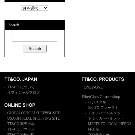
A
r
c
h
Search
i
v
e
s
TT&CO.について
ONLY-ONE
-
オフィシャルブログ
-
FiberGlass Customshop
レジスタル
-
500-TX ファースト
-
GLOBAL OFFICIAL SHOPPING SITE
チョッパーヘルメット
-
-
USA OFFICIAL SHOPPING SITE
トラッカーヘルメット
-
-
TT&CO.楽天市場
MEETS TO LOCAL HEROS
-
-
TT&CO.アマゾン
McHAL
-
-
TT&CO.Yahoo!店
プロテクター
-
-