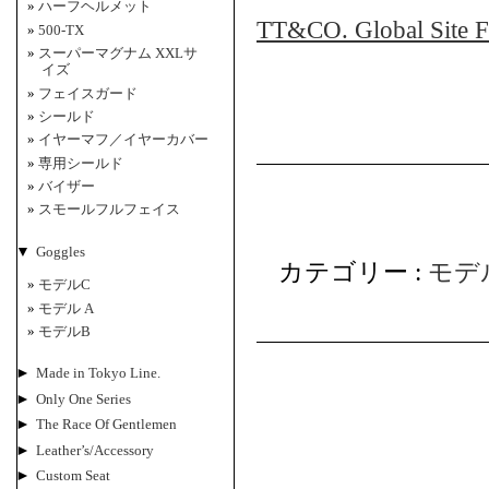
ハーフヘルメット
TT&CO. Global Site Fo
500-TX
スーパーマグナム XXLサ
イズ
フェイスガード
シールド
イヤーマフ／イヤーカバー
専用シールド
バイザー
スモールフルフェイス
▼
Goggles
カテゴリー :
モデ
モデルC
モデル A
モデルB
►
Made in Tokyo Line.
►
Only One Series
►
The Race Of Gentlemen
►
Leather’s/Accessory
►
Custom Seat