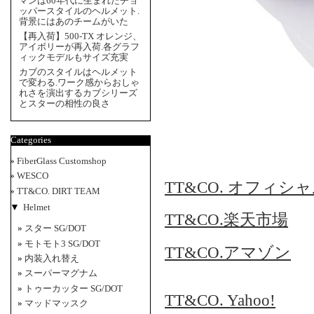
マンは60年代に生まれたチョ
ッパースタイルのヘルメット.
背景にはあのチームがいた
【再入荷】500-TX オレンジ、
アイボリーが再入荷.各グラフ
ィックモデルもサイズ充実
カブのスタイルはヘルメット
で変わる.ワーク感からおしゃ
れさを演出するカブシリーズ
とスターの相性の良さ
Categories
FiberGlass Customshop
WESCO
TT&CO. オフィシ
TT&CO. DIRT TEAM
▼
Helmet
TT&CO.楽天市場
スター SG/DOT
モトモト3 SG/DOT
TT&CO.アマゾン
内装入れ替え
スーパーマグナム
トゥーカッター SG/DOT
TT&CO. Yahoo!
マッドマッスク