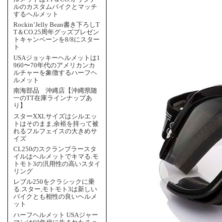
ルのカスタムバイクとマッチ
するヘルメット
Rockin’Jelly Bean書き下ろしT
T＆CO.25周年グッズプレゼン
トキャンペーンを8/8にスター
ト
USAジョッキーヘルメットは1
960〜70年代のアメリカンカ
ルチャーを象徴するハーフヘ
ルメット
南海部品 沖縄店【沖縄県随
一のTT在庫ラインナップあ
り】
スターXXLサイズはシルエッ
トはそのまま,余裕を持って被
れるフルフェイスの大きめサ
イズ
CL250のスクランブラースタ
イルはヘルメットでキマる.モ
トモト3の汎用性の高いスタイ
リング
レブル250をクラシックに乗
る.スター,モトモト3は新しい
バイクとも相性の良いヘルメ
ット
ハーフヘルメット USAジャー