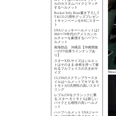
ルのカスタムバイクとマッチ
するヘルメット
Rockin’Jelly Bean書き下ろしT
T＆CO.25周年グッズプレゼン
トキャンペーンを8/8にスター
ト
USAジョッキーヘルメットは1
960〜70年代のアメリカンカ
ルチャーを象徴するハーフヘ
ルメット
南海部品 沖縄店【沖縄県随
一のTT在庫ラインナップあ
り】
スターXXLサイズはシルエッ
トはそのまま,余裕を持って被
れるフルフェイスの大きめサ
We
イズ
CL250のスクランブラースタ
イルはヘルメットでキマる.モ
トモト3の汎用性の高いスタイ
リング
レブル250をクラシックに乗
る.スター,モトモト3は新しい
バイクとも相性の良いヘルメ
ット
ハーフヘルメット USAジャー