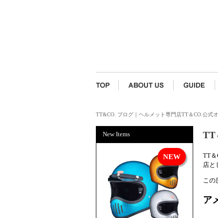
TT&CO. ブログ｜ヘルメット専門店TT＆CO.公
T
New Items
TT
店と
この
ア