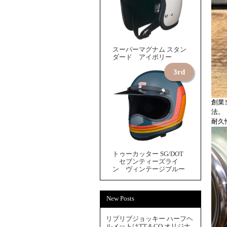
スーパーマグナム スタン
ダード アイボリー
創業
法。
耐久
トゥーカッター SG/DOT
セブンティーズライ
ン ヴィンテージブルー
New Posts
リブリブジョッキー ハーフヘ
ルメットはTT＆CO.オリジナ