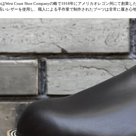
coはWest Coast Shoe Companyの略で1918年にアメリカオレゴン州にて
高いレザーを使用し、職人による手作業で制作されたブーツは非常に履き心