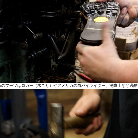
scoのブーツはロガー（木こり）やアメリカの白バイライダー、消防士など過