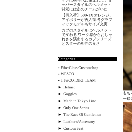
マンは60年代に生まれたチョ
ッパースタイルのヘルメット.
背景にはあのチームがいた
【再入荷】500-TX オレンジ、
アイボリーが再入荷.各グラフ
ィックモデルもサイズ充実
カブのスタイルはヘルメット
で変わる.ワーク感からおしゃ
れさを演出するカブシリーズ
とスターの相性の良さ
Categories
FiberGlass Customshop
WESCO
TT&CO. DIRT TEAM
►
Helmet
もち
►
Goggles
一緒
►
Made in Tokyo Line.
►
Only One Series
►
The Race Of Gentlemen
►
Leather’s/Accessory
►
Custom Seat