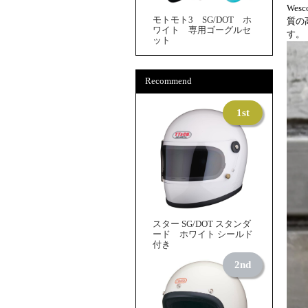
Wes
モトモト3 SG/DOT ホ
質の
ワイト 専用ゴーグルセ
す。
ット
Recommend
スター SG/DOT スタンダ
ード ホワイト シールド
付き