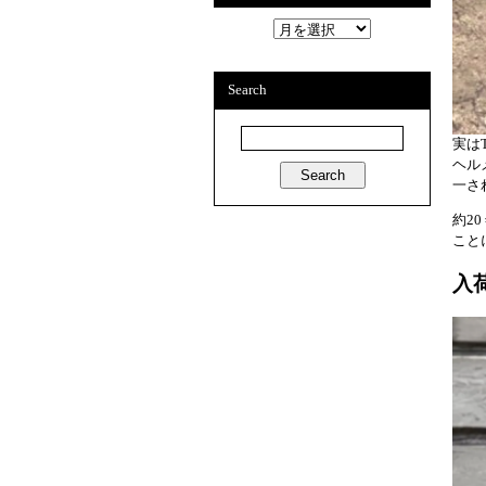
A
r
c
h
Search
i
v
e
s
実は
ヘル
一さ
約2
こと
入