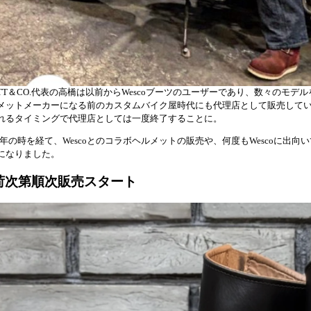
TT＆CO.代表の高橋は以前からWescoブーツのユーザーであり、数々のモデ
メットメーカーになる前のカスタムバイク屋時代にも代理店として販売して
れるタイミングで代理店としては一度終了することに。
0 年の時を経て、Wescoとのコラボヘルメットの販売や、何度もWescoに出
になりました。
荷次第順次販売スタート