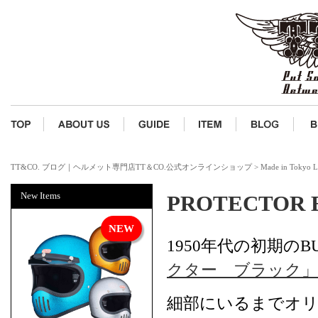
TT&CO. ブログ｜ヘルメット専門店TT＆CO.公式オンラインショップ
>
Made in Tokyo L
New Items
PROTECTOR 
1950年代の初期の
クター ブラック」
細部にいるまでオ