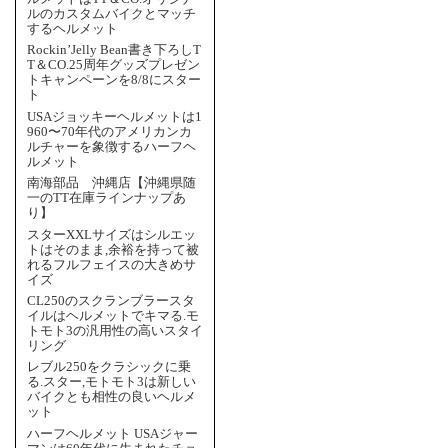
ルのカスタムバイクとマッチ
するヘルメット
Rockin’Jelly Bean書き下ろしT
T＆CO.25周年グッズプレゼン
トキャンペーンを8/8にスター
ト
USAジョッキーヘルメットは1
960〜70年代のアメリカンカ
ルチャーを象徴するハーフヘ
ルメット
南海部品 沖縄店【沖縄県随
一のTT在庫ラインナップあ
り】
スターXXLサイズはシルエッ
トはそのまま,余裕を持って被
れるフルフェイスの大きめサ
イズ
CL250のスクランブラースタ
イルはヘルメットでキマる.モ
トモト3の汎用性の高いスタイ
リング
レブル250をクラシックに乗
る.スター,モトモト3は新しい
バイクとも相性の良いヘルメ
ット
ハーフヘルメット USAジャー