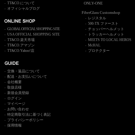
TT&CO.について
ONLY-ONE
-
オフィシャルブログ
-
FiberGlass Customshop
レジスタル
-
500-TX ファースト
-
GLOBAL OFFICIAL SHOPPING SITE
チョッパーヘルメット
-
-
USA OFFICIAL SHOPPING SITE
トラッカーヘルメット
-
-
TT&CO.楽天市場
MEETS TO LOCAL HEROS
-
-
TT&CO.アマゾン
McHAL
-
-
TT&CO.Yahoo!店
プロテクター
-
-
交換・返品について
-
配送・お支払いについて
-
会社概要
-
取扱店様
-
新規会員登録
-
ログイン
-
マイページ
-
お問い合わせ
-
特定商取引法に基づく表記
-
プライバシーポリシー
-
採用情報
-