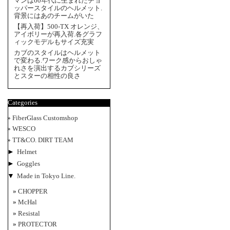
マンは60年代に生まれたチョ
ッパースタイルのヘルメット.
背景にはあのチームがいた
【再入荷】500-TX オレンジ、
アイボリーが再入荷.各グラフ
ィックモデルもサイズ充実
カブのスタイルはヘルメット
で変わる.ワーク感からおしゃ
れさを演出するカブシリーズ
とスターの相性の良さ
Categories
FiberGlass Customshop
WESCO
TT&CO. DIRT TEAM
►
Helmet
►
Goggles
▼
Made in Tokyo Line.
CHOPPER
McHal
Resistal
PROTECTOR