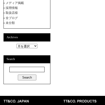
メディア掲載
採用情報
取扱店様
全ブログ
未分類
Archives
A
r
c
h
Search
i
v
e
s