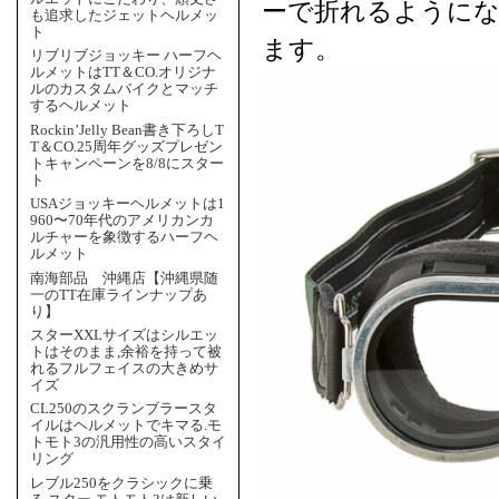
ーで折れるように
も追求したジェットヘルメッ
ト
ます。
リブリブジョッキー ハーフヘ
ルメットはTT＆CO.オリジナ
ルのカスタムバイクとマッチ
するヘルメット
Rockin’Jelly Bean書き下ろしT
T＆CO.25周年グッズプレゼン
トキャンペーンを8/8にスター
ト
USAジョッキーヘルメットは1
960〜70年代のアメリカンカ
ルチャーを象徴するハーフヘ
ルメット
南海部品 沖縄店【沖縄県随
一のTT在庫ラインナップあ
り】
スターXXLサイズはシルエッ
トはそのまま,余裕を持って被
れるフルフェイスの大きめサ
イズ
CL250のスクランブラースタ
イルはヘルメットでキマる.モ
トモト3の汎用性の高いスタイ
リング
レブル250をクラシックに乗