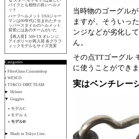
る.スター,モトモト3は新しい
バイクとも相性の良いヘルメ
当時物のゴーグル
ット
ハーフヘルメット USAジャー
ますが、そういっ
マンは60年代に生まれたチョ
ッパースタイルのヘルメット.
背景にはあのチームがいた
ンジなどが劣化し
【再入荷】500-TX オレンジ、
ん。
アイボリーが再入荷.各グラフ
ィックモデルもサイズ充実
その点TTゴーグル
Categories
に使うことができ
FiberGlass Customshop
WESCO
実はベンチレー
TT&CO. DIRT TEAM
►
Helmet
▼
Goggles
モデルC
モデル A
モデルB
►
Made in Tokyo Line.