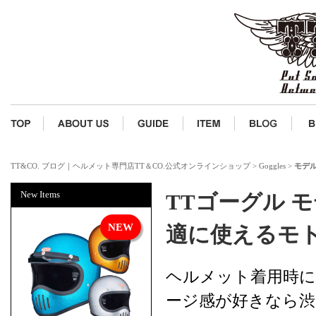
TT&CO. ブログ｜ヘルメット専門店TT＆CO.公式オンラインショップ
>
Goggles
>
モデル
New Items
TTゴーグル 
適に使えるモ
ヘルメット着用時に
ージ感が好きなら渋