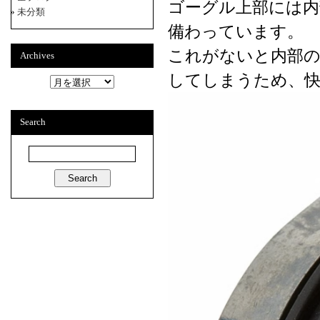
ゴーグル上部には内
未分類
備わっています。
これがないと内部の
Archives
してしまうため、快
A
r
c
h
Search
i
v
e
s