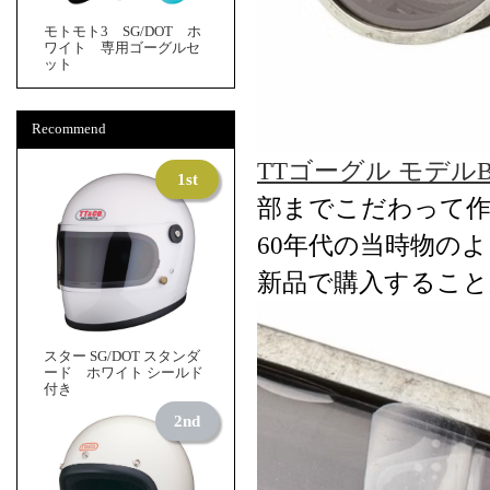
モトモト3 SG/DOT ホ
ワイト 専用ゴーグルセ
ット
Recommend
TTゴーグル モデル
部までこだわって
60年代の当時物の
新品で購入すること
スター SG/DOT スタンダ
ード ホワイト シールド
付き