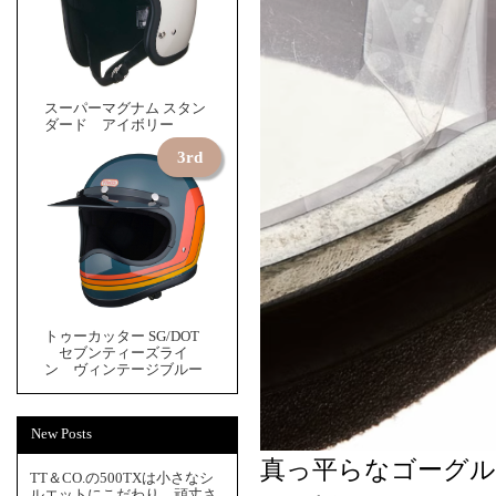
スーパーマグナム スタン
ダード アイボリー
トゥーカッター SG/DOT
セブンティーズライ
ン ヴィンテージブルー
New Posts
真っ平らなゴーグ
TT＆CO.の500TXは小さなシ
ルエットにこだわり、頑丈さ