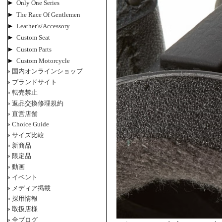
►
Only One Series
►
The Race Of Gentlemen
►
Leather’s/Accessory
►
Custom Seat
►
Custom Parts
►
Custom Motorcycle
国内オンラインショップ
ブランドサイト
転売禁止
返品交換修理規約
直営店舗
Choice Guide
サイズ比較
新商品
限定品
動画
イベント
メディア掲載
採用情報
取扱店様
全ブログ