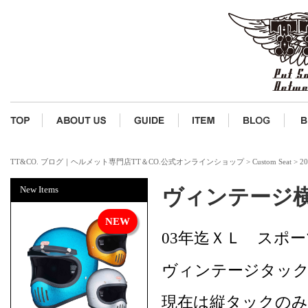
TT&CO. ブログ｜ヘルメット専門店TT＆CO.公式オンラインショップ
>
Custom Seat
>
2
New Items
ヴィンテージ
03年迄ＸＬ スポ
ヴィンテージタッ
現在は縦タックの