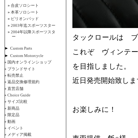
合皮ソロシート
本革ソロシート
ピリオンパッド
2003年迄スポーツスター
2004年以降スポーツスタ
タックロールは 
ー
►
Custom Parts
これぞ ヴィンテー
►
Custom Motorcycle
国内オンラインショップ
を目指しました。
ブランドサイト
転売禁止
近日発売開始致しま
返品交換修理規約
直営店舗
Choice Guide
サイズ比較
お楽しみに！
新商品
限定品
動画
イベント
メディア掲載