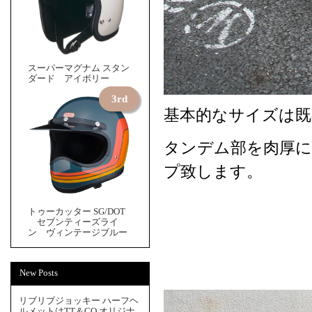
スーパーマグナム スタン
ダード アイボリー
基本的なサイズは
タンデム部を肉厚に
プ致します。
トゥーカッター SG/DOT
セブンティーズライ
ン ヴィンテージブルー
New Posts
リブリブジョッキー ハーフヘ
ルメットはTT＆CO.オリジナ