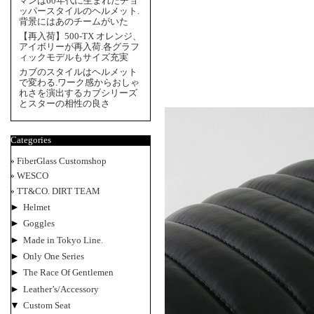
マンは60年代に生まれたチョ
ッパースタイルのヘルメット.
背景にはあのチームがいた
【再入荷】500-TX オレンジ、
アイボリーが再入荷.各グラフ
ィックモデルもサイズ充実
カブのスタイルはヘルメット
で変わる.ワーク感からおしゃ
れさを演出するカブシリーズ
とスターの相性の良さ
Categories
FiberGlass Customshop
WESCO
TT&CO. DIRT TEAM
►
Helmet
►
Goggles
►
Made in Tokyo Line.
►
Only One Series
►
The Race Of Gentlemen
►
Leather’s/Accessory
▼
Custom Seat