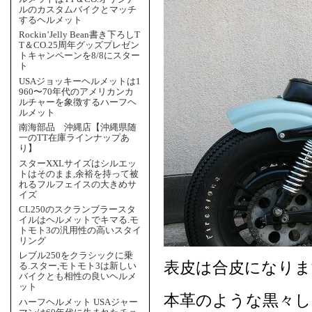
ルのカスタムバイクとマッチ
するヘルメット
Rockin’Jelly Bean書き下ろしT
T＆CO.25周年グッズプレゼン
トキャンペーンを8/8にスター
ト
USAジョッキーヘルメットは1
960〜70年代のアメリカンカ
ルチャーを象徴するハーフヘ
ルメット
南海部品 沖縄店【沖縄県随
一のTT在庫ラインナップあ
り】
スターXXLサイズはシルエッ
トはそのまま,余裕を持って被
れるフルフェイスの大きめサ
イズ
CL250のスクランブラースタ
イルはヘルメットでキマる.モ
トモト3の汎用性の高いスタイ
リング
レブル250をクラシックに乗
表皮は合皮になりま
る.スター,モトモト3は新しい
バイクとも相性の良いヘルメ
ット
本革のような黒々し
ハーフヘルメット USAジャー