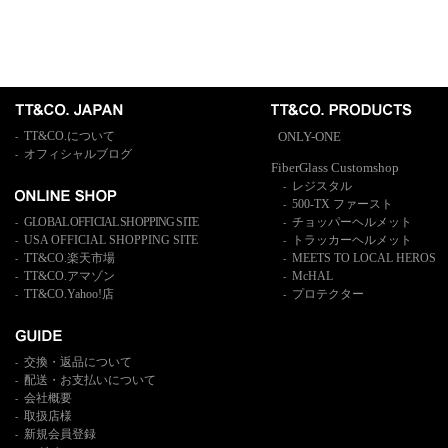
TT&CO.について
ONLY-ONE
-
オフィシャルブログ
-
FiberGlass Customshop
レジスタル
-
500-TX ファースト
-
GLOBAL OFFICIAL SHOPPING SITE
チョッパーヘルメット
-
-
USA OFFICIAL SHOPPING SITE
トラッカーヘルメット
-
-
TT&CO.楽天市場
MEETS TO LOCAL HEROS
-
-
TT&CO.アマゾン
McHAL
-
-
TT&CO.Yahoo!店
プロテクター
-
-
交換・返品について
-
配送・お支払いについて
-
会社概要
-
取扱店様
-
新規会員登録
-