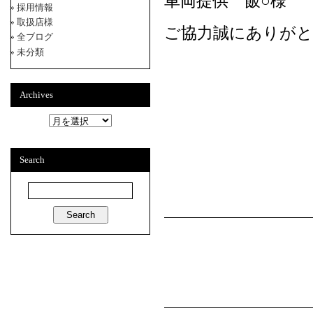
車両提供 飯○様
採用情報
取扱店様
ご協力誠にありが
全ブログ
未分類
Archives
A
r
c
h
Search
i
v
e
s