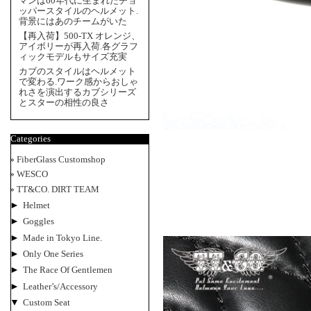
マンは60年代に生まれたチョ
ッパースタイルのヘルメット.
背景にはあのチームがいた
【再入荷】500-TX オレンジ、
アイボリーが再入荷.各グラフ
ィックモデルもサイズ充実
カブのスタイルはヘルメット
で変わる.ワーク感からおしゃ
れさを演出するカブシリーズ
とスターの相性の良さ
Categories
FiberGlass Customshop
WESCO
TT&CO. DIRT TEAM
►
Helmet
►
Goggles
►
Made in Tokyo Line.
►
Only One Series
►
The Race Of Gentlemen
►
Leather’s/Accessory
▼
Custom Seat