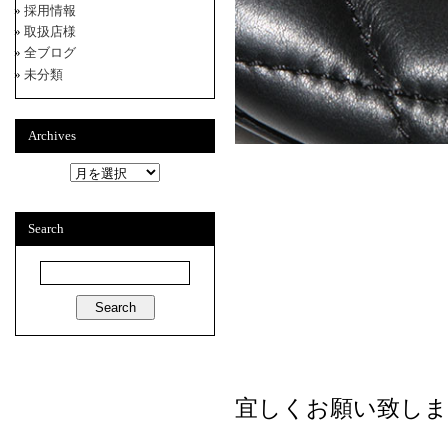
採用情報
取扱店様
全ブログ
未分類
Archives
A
r
c
h
Search
i
v
e
s
宜しくお願い致しま