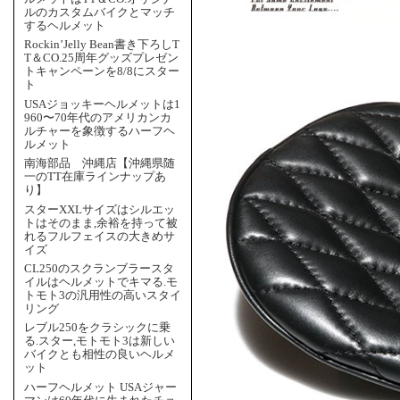
ルのカスタムバイクとマッチ
するヘルメット
Rockin’Jelly Bean書き下ろしT
T＆CO.25周年グッズプレゼン
トキャンペーンを8/8にスター
ト
USAジョッキーヘルメットは1
960〜70年代のアメリカンカ
ルチャーを象徴するハーフヘ
ルメット
南海部品 沖縄店【沖縄県随
一のTT在庫ラインナップあ
り】
スターXXLサイズはシルエッ
トはそのまま,余裕を持って被
れるフルフェイスの大きめサ
イズ
CL250のスクランブラースタ
イルはヘルメットでキマる.モ
トモト3の汎用性の高いスタイ
リング
レブル250をクラシックに乗
る.スター,モトモト3は新しい
バイクとも相性の良いヘルメ
ット
ハーフヘルメット USAジャー