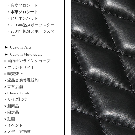
合皮ソロシート
本革ソロシート
ピリオンパッド
2003年迄スポーツスター
2004年以降スポーツスタ
ー
►
Custom Parts
►
Custom Motorcycle
国内オンラインショップ
ブランドサイト
転売禁止
返品交換修理規約
直営店舗
Choice Guide
サイズ比較
新商品
限定品
動画
イベント
メディア掲載