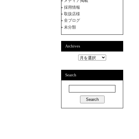
メディア掲載
採用情報
取扱店様
全ブログ
未分類
Archives
A
r
c
h
Search
i
v
e
s