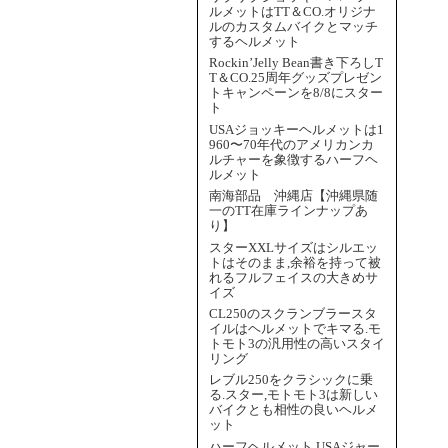
ルメットはTT＆CO.オリジナ
ルのカスタムバイクとマッチ
するヘルメット
Rockin’Jelly Bean書き下ろしT
T＆CO.25周年グッズプレゼン
トキャンペーンを8/8にスター
ト
USAジョッキーヘルメットは1
960〜70年代のアメリカンカ
ルチャーを象徴するハーフヘ
ルメット
南海部品 沖縄店【沖縄県随
一のTT在庫ラインナップあ
り】
スターXXLサイズはシルエッ
トはそのまま,余裕を持って被
れるフルフェイスの大きめサ
イズ
CL250のスクランブラースタ
イルはヘルメットでキマる.モ
トモト3の汎用性の高いスタイ
リング
レブル250をクラシックに乗
る.スター,モトモト3は新しい
バイクとも相性の良いヘルメ
ット
ハーフヘルメット USAジャー