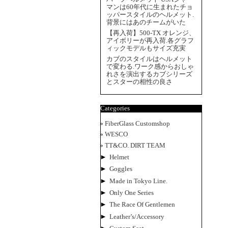
マンは60年代に生まれたチョ
ッパースタイルのヘルメット.
背景にはあのチームがいた
【再入荷】500-TX オレンジ、
アイボリーが再入荷.各グラフ
ィックモデルもサイズ充実
カブのスタイルはヘルメット
で変わる.ワーク感からおしゃ
れさを演出するカブシリーズ
とスターの相性の良さ
Categories
FiberGlass Customshop
WESCO
TT&CO. DIRT TEAM
►
Helmet
►
Goggles
►
Made in Tokyo Line.
►
Only One Series
►
The Race Of Gentlemen
►
Leather’s/Accessory