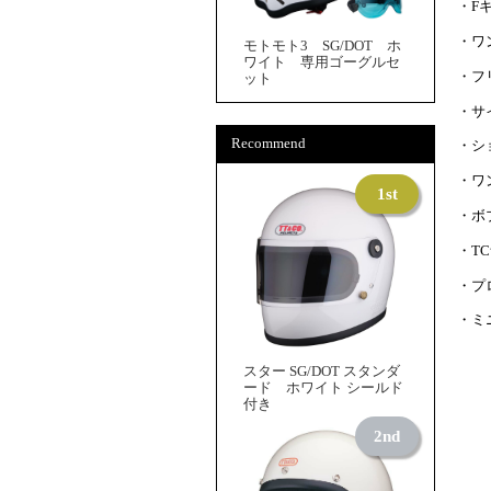
・F
・ワ
モトモト3 SG/DOT ホ
ワイト 専用ゴーグルセ
・フ
ット
・サ
Recommend
・シ
・ワ
・ボ
・T
・プ
・ミ
スター SG/DOT スタンダ
ード ホワイト シールド
付き