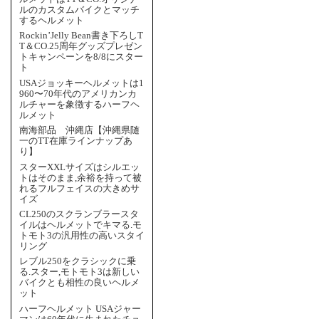
ルのカスタムバイクとマッチ
するヘルメット
Rockin’Jelly Bean書き下ろしT
T＆CO.25周年グッズプレゼン
トキャンペーンを8/8にスター
ト
USAジョッキーヘルメットは1
960〜70年代のアメリカンカ
ルチャーを象徴するハーフヘ
ルメット
南海部品 沖縄店【沖縄県随
一のTT在庫ラインナップあ
り】
スターXXLサイズはシルエッ
トはそのまま,余裕を持って被
れるフルフェイスの大きめサ
イズ
CL250のスクランブラースタ
イルはヘルメットでキマる.モ
トモト3の汎用性の高いスタイ
リング
レブル250をクラシックに乗
る.スター,モトモト3は新しい
バイクとも相性の良いヘルメ
ット
ハーフヘルメット USAジャー