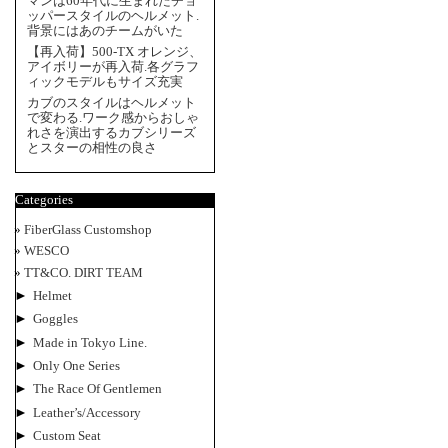
マンは60年代に生まれたチョ
ッパースタイルのヘルメット.
背景にはあのチームがいた
【再入荷】500-TX オレンジ、
アイボリーが再入荷.各グラフ
ィックモデルもサイズ充実
カブのスタイルはヘルメット
で変わる.ワーク感からおしゃ
れさを演出するカブシリーズ
とスターの相性の良さ
Categories
FiberGlass Customshop
WESCO
TT&CO. DIRT TEAM
►
Helmet
►
Goggles
►
Made in Tokyo Line.
►
Only One Series
►
The Race Of Gentlemen
►
Leather’s/Accessory
►
Custom Seat