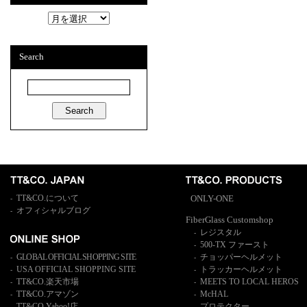
A
r
c
h
Search
i
v
e
s
TT&CO.について
ONLY-ONE
-
オフィシャルブログ
-
FiberGlass Customshop
レジスタル
-
500-TX ファースト
-
GLOBAL OFFICIAL SHOPPING SITE
チョッパーヘルメット
-
-
USA OFFICIAL SHOPPING SITE
トラッカーヘルメット
-
-
TT&CO.楽天市場
MEETS TO LOCAL HEROS
-
-
TT&CO.アマゾン
McHAL
-
-
TT&CO.Yahoo!店
プロテクター
-
-