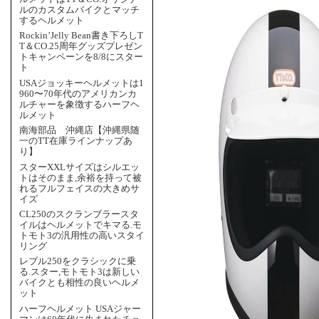
ルのカスタムバイクとマッチ
するヘルメット
Rockin’Jelly Bean書き下ろしT
T＆CO.25周年グッズプレゼン
トキャンペーンを8/8にスター
ト
USAジョッキーヘルメットは1
960〜70年代のアメリカンカ
ルチャーを象徴するハーフヘ
ルメット
南海部品 沖縄店【沖縄県随
一のTT在庫ラインナップあ
り】
スターXXLサイズはシルエッ
トはそのまま,余裕を持って被
れるフルフェイスの大きめサ
イズ
CL250のスクランブラースタ
イルはヘルメットでキマる.モ
トモト3の汎用性の高いスタイ
リング
レブル250をクラシックに乗
る.スター,モトモト3は新しい
バイクとも相性の良いヘルメ
ット
ハーフヘルメット USAジャー