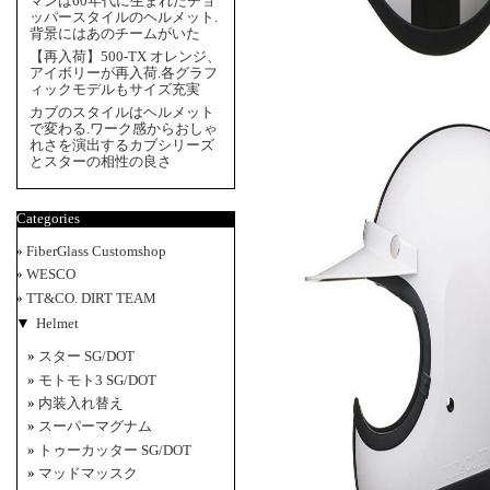
マンは60年代に生まれたチョ
ッパースタイルのヘルメット.
背景にはあのチームがいた
【再入荷】500-TX オレンジ、
アイボリーが再入荷.各グラフ
ィックモデルもサイズ充実
カブのスタイルはヘルメット
で変わる.ワーク感からおしゃ
れさを演出するカブシリーズ
とスターの相性の良さ
Categories
FiberGlass Customshop
WESCO
TT&CO. DIRT TEAM
▼
Helmet
スター SG/DOT
モトモト3 SG/DOT
内装入れ替え
スーパーマグナム
トゥーカッター SG/DOT
マッドマッスク