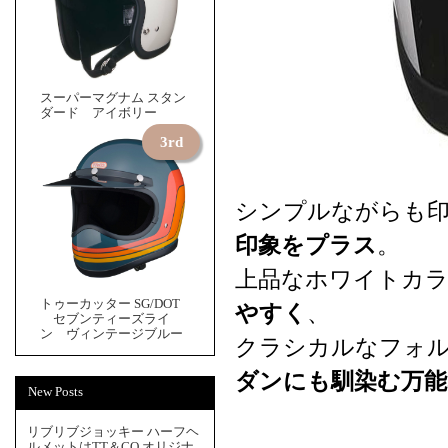
スーパーマグナム スタン
ダード アイボリー
シンプルながらも
印象をプラス
。
上品なホワイトカ
トゥーカッター SG/DOT
やすく
、
セブンティーズライ
ン ヴィンテージブルー
クラシカルなフォ
ダンにも馴染む万
New Posts
リブリブジョッキー ハーフヘ
ルメットはTT＆CO.オリジナ