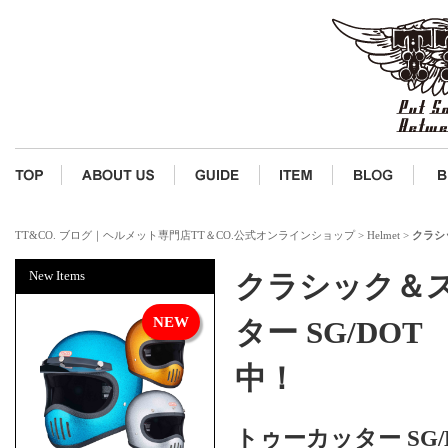
TT&CO. ブログ｜ヘルメット専門店TT＆CO.公式オンラインショップ
>
Helmet
>
クラシ
New Items
クラシック＆
ター SG/D
中！
トゥーカッター S