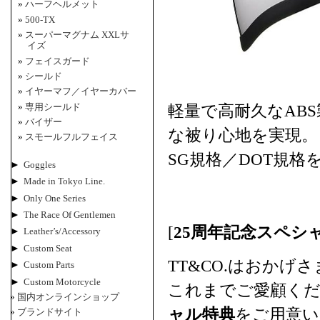
ハーフヘルメット
500-TX
スーパーマグナム XXLサ
イズ
フェイスガード
シールド
イヤーマフ／イヤーカバー
軽量で高耐久なAB
専用シールド
バイザー
な被り心地を実現。
スモールフルフェイス
SG規格／DOT規
►
Goggles
►
Made in Tokyo Line.
►
Only One Series
►
The Race Of Gentlemen
[
25周年記念スペシ
►
Leather’s/Accessory
►
Custom Seat
TT&CO.はおかげ
►
Custom Parts
►
Custom Motorcycle
これまでご愛顧くだ
国内オンラインショップ
ャル特典
をご用意い
ブランドサイト