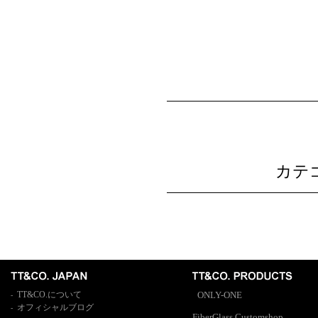
カテゴ
TT&CO.について
ONLY-ONE
-
オフィシャルブログ
-
FiberGlass Customshop