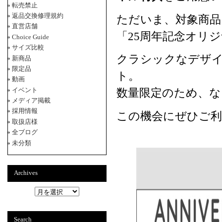
転売禁止
返品交換修理規約
ただいま、対象商品
直営店舗
「25周年記念オリ
Choice Guide
サイズ比較
クラシックなデザ
新商品
限定品
ト。
動画
数量限定のため、な
イベント
メディア掲載
採用情報
この機会にぜひご利
取扱店様
全ブログ
未分類
Archives
A
r
c
h
Search
i